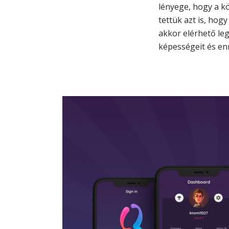
lényege, hogy a k
tettük azt is, hog
akkor elérhető leg
képességeit és enn