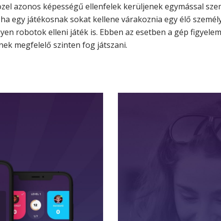
özel azonos képességű ellenfelek kerüljenek egymással sz
y ha egy játékosnak sokat kellene várakoznia egy élő személy 
yen robotok elleni játék is. Ebben az esetben a gép figyelem
ek megfelelő szinten fog játszani.