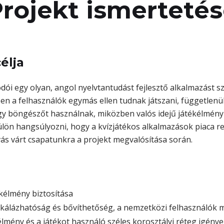
rojekt ismerteté
élja
ói egy olyan, angol nyelvtantudást fejlesztő alkalmazást s
en a felhasználók egymás ellen tudnak játszani, függetlenül
gy böngészőt használnak, miközben valós idejű játékélmény
ön hangsúlyozni, hogy a kvízjátékos alkalmazások piaca rend
vás várt csapatunkra a projekt megvalósítása során.
ékélmény biztosítása
skálázhatóság és bővíthetőség, a nemzetközi felhasználók m
élmény és a játékot használó széles korosztályi réteg igény