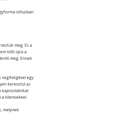
egyforma stílusban
rveztük meg. Ez a
m tölti újra a
leníti meg. Ennek
k segítségével egy
yen keresztül az
a kapcsolatokat
a kliensekkel.
k, melynek