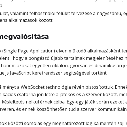
a
ulat, valamint felhasználói felület tervezése a nagyszámú, 
ens alkalmazások között
megvalósítása
A (Single Page Application) elven működő alkalmazásként te
elenti, hogy a böngésző újabb tartalmak megjelenítéséhez ne
t, hanem azokat egyetlen oldalon, gyorsan és dinamikusan je
e.js JavaScript keretrendszer segítségével történt.
ékélményt a WebSocket technológia révén biztosítottuk. Enne
ációs csatorna jön létre a játékos és a szerver között, mel
késleltetés nélkül érnek célba. Egy-egy játék során ezeket 
erveren, és ennek köszönhetően tud a szerver kommunikálni 
sok közötti sorsolás egy meghatározott logika mentén zajli