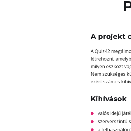
P
A projekt c
A Quiz42 megálmod
létrehozni, amelyb
milyen eszközt va
Nem szükséges kül
ezért számos kihí
Kihívások
valós idejű ját
szerverszintű 
a felhasználói 