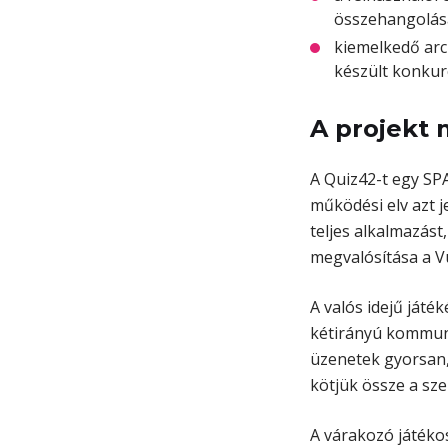
összehangolás
kiemelkedő arc
készült konkur
A projekt 
A Quiz42-t egy SP
működési elv azt j
teljes alkalmazás
megvalósítása a Vu
A valós idejű ját
kétirányú kommunik
üzenetek gyorsan, 
kötjük össze a sz
A várakozó játéko