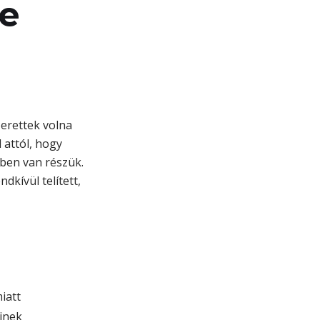
se
zerettek volna
 attól, hogy
ben van részük.
kívül telített,
iatt
einek